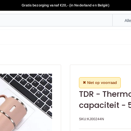
Gratis bezorging vanaf €20,- (in Nederland en België)
All
✖ Niet op voorraad
TDR - Thermo
capaciteit - 
SKU:
KJ00244N