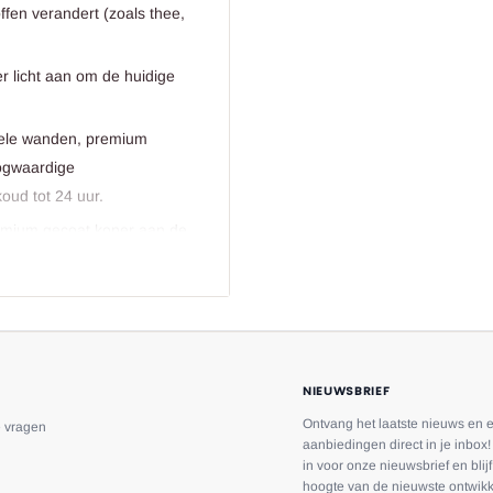
ffen verandert (zoals thee,
r licht aan om de huidige
bbele wanden, premium
ogwaardige
oud tot 24 uur.
emium gecoat koper aan de
urbehoud, houdt vloeistof
NIEUWSBRIEF
Ontvang het laatste nieuws en 
e vragen
aanbiedingen direct in je inbox! 
in voor onze nieuwsbrief en blij
hoogte van de nieuwste ontwikk