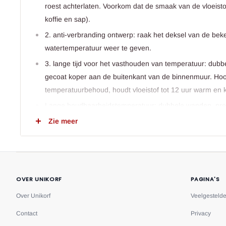
roest achterlaten. Voorkom dat de smaak van de vloeisto
koffie en sap).
2. anti-verbranding ontwerp: raak het deksel van de beke
watertemperatuur weer te geven.
3. lange tijd voor het vasthouden van temperatuur: du
gecoat koper aan de buitenkant van de binnenmuur. Ho
temperatuurbehoud, houdt vloeistof tot 12 uur warm en k
Lange houdbaarheidstemperatuur: dubbele wanden, pr
buitenkant van de binnenwand. Hoogwaardige temperatu
Zie meer
tot 12 uur warm en koud tot 24 uur.
Materiaal: 316 roestvrij staal
OVER UNIKORF
PAGINA'S
Over Unikorf
Veelgesteld
Contact
Privacy