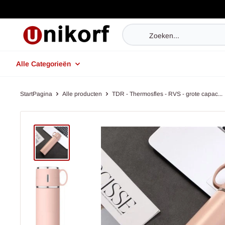
Doorgaan
naar
UniKorf.nl
artikel
Alle Categorieën
StartPagina
Alle producten
TDR - Thermosfles - RVS - grote capac...