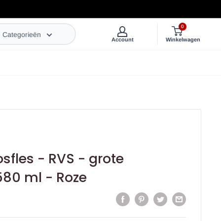
0
e Categorieën
Account
Winkelwagen
sfles - RVS - grote
580 ml - Roze