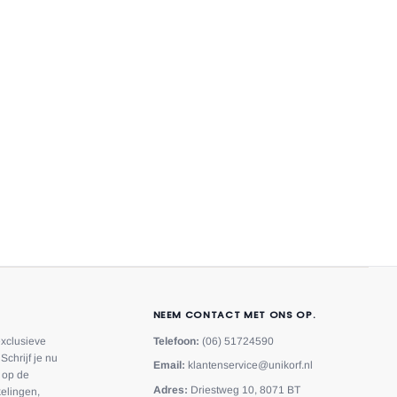
NEEM CONTACT MET ONS OP.
exclusieve
Telefoon:
(06) 51724590
Schrijf je nu
Email:
klantenservice@unikorf.nl
f op de
Adres:
Driestweg 10, 8071 BT
elingen,