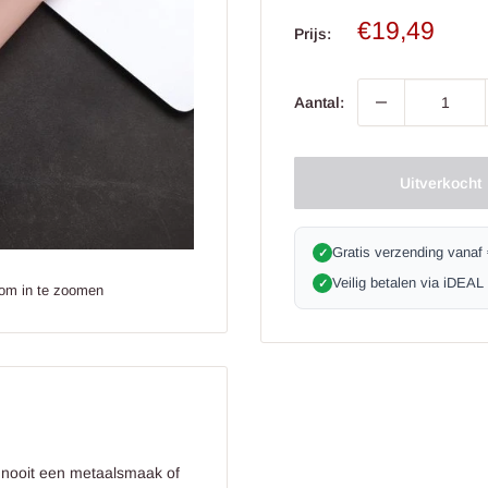
Verkoop
€19,49
Prijs:
prijs
Aantal:
Uitverkocht
Gratis verzending vanaf
✓
Veilig betalen via iDEAL
✓
 om in te zoomen
al nooit een metaalsmaak of