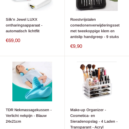
Silk'n Jewel LUXX
Roestvrijstalen
ontharingsapparaat -
comedonenverwijderingsset
automatisch lichtflit
met tweekoppige klem en
antislip handgreep - 9 stuks
Verkoop
€69,00
prijs
Verkoop
€9,90
prijs
TDR Nekmassagekussen -
Make-up Organizer -
Verlicht nekpijn - Blauw
Cosmetica- en
24x21cm
Sieradenopslag - 4 Laden -
Transparant - Acryl