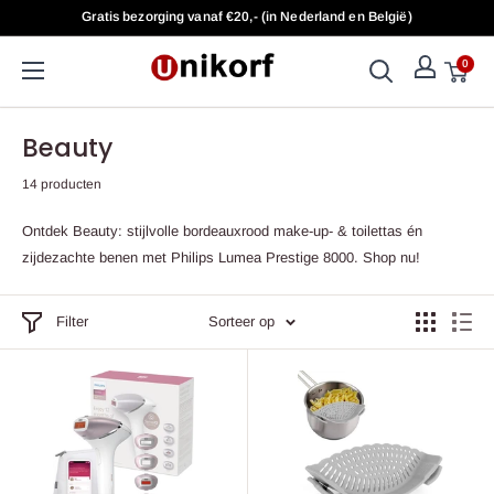
Doorgaan
Gratis bezorging vanaf €20,- (in Nederland en België)
naar
artikel
0
UniKorf.nl
Beauty
14 producten
Ontdek Beauty: stijlvolle bordeauxrood make-up- & toilettas én
zijdezachte benen met Philips Lumea Prestige 8000. Shop nu!
Filter
Sorteer op