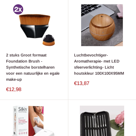
2 stuks Groot formaat
Luchtbevochtiger-
Foundation Brush -
Aromatherapie- met LED
Synthetische borstelharen
sfeerverlichting- Licht
voor een natuurlijke en egale
houtskleur 100X100X95MM
make-up
Verkoop
€13,87
prijs
Verkoop
€12,98
prijs