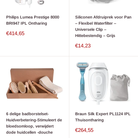
Philips Lumea Prestige 8000
Siliconen Afdruiprek voor Pan
BRI947 IPL Ontharing
– Flexibel Waterfilter –
Universele Clip –
Verkoop
€414,65
Hittebestendig – Grijs
prijs
Verkoop
€14,23
prijs
6 delige badborstelset-
Braun Silk Expert PL1124 IPL
Huidverbetering-Stimuleert de
Thuisontharing
bloedsomloop, verwijdert
Verkoop
€264,55
dode huidcellen -douche
prijs