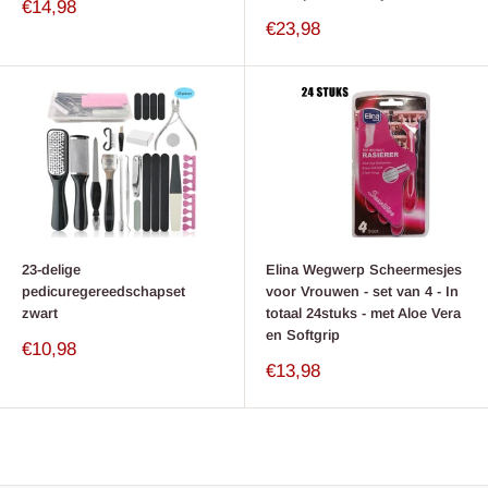
Verkoop
€14,98
prijs
Verkoop
€23,98
prijs
23-delige
Elina Wegwerp Scheermesjes
pedicuregereedschapset
voor Vrouwen - set van 4 - In
zwart
totaal 24stuks - met Aloe Vera
en Softgrip
Verkoop
€10,98
prijs
Verkoop
€13,98
prijs