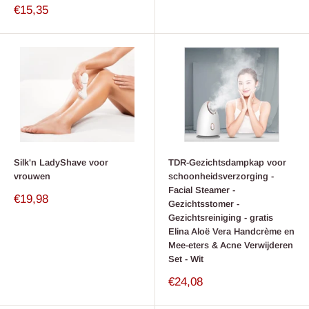
Verkoop
€15,35
prijs
Silk'n LadyShave voor
TDR-Gezichtsdampkap voor
vrouwen
schoonheidsverzorging -
Facial Steamer -
Verkoop
€19,98
Gezichtsstomer -
prijs
Gezichtsreiniging - gratis
Elina Aloë Vera Handcrème en
Mee-eters & Acne Verwijderen
Set - Wit
Verkoop
€24,08
prijs