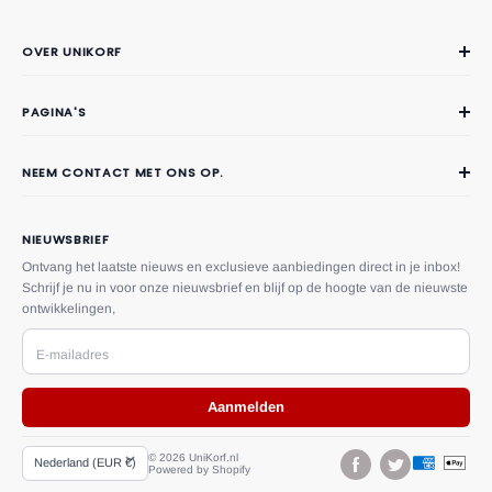
OVER UNIKORF
Over Unikorf
PAGINA'S
Contact
Veelgestelde vragen
NEEM CONTACT MET ONS OP.
Privacy
Telefoon:
(06) 51724590
Verzendingsvoorwaarden
Email:
klantenservice@unikorf.nl
NIEUWSBRIEF
Retour- en restitutiebeleid
Adres:
Driestweg 10, 8071 BT
Ontvang het laatste nieuws en exclusieve aanbiedingen direct in je inbox!
Nunspeet, Gelderland, Nederland
Schrijf je nu in voor onze nieuwsbrief en blijf op de hoogte van de nieuwste
Herroepingsrecht
ontwikkelingen,
U kunt ons ook een bericht sturen via het
contact formulier.
Algemene voorwaarden
E-mailadres
Betalings voorwaarden
Aanmelden
Volg Je Bestelling
Land/Regio
© 2026 UniKorf.nl
Nederland (EUR €)
Powered by Shopify