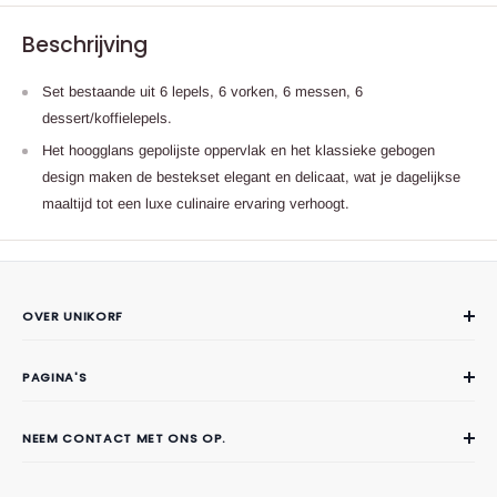
Beschrijving
Set bestaande uit 6 lepels, 6 vorken, 6 messen, 6
dessert/koffielepels.
Het hoogglans gepolijste oppervlak en het klassieke gebogen
design maken de bestekset elegant en delicaat, wat je dagelijkse
maaltijd tot een luxe culinaire ervaring verhoogt.
OVER UNIKORF
Over Unikorf
PAGINA'S
Contact
Veelgestelde vragen
NEEM CONTACT MET ONS OP.
Privacy
Telefoon:
(06) 51724590
Verzendingsvoorwaarden
Email:
klantenservice@unikorf.nl