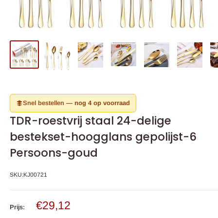
Snel bestellen —
nog 4 op voorraad
TDR-roestvrij staal 24-delige
bestekset-hoogglans gepolijst-6
Persoons-goud
SKU:
KJ00721
Verkoop
€29,12
Prijs:
prijs