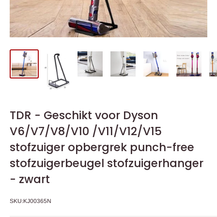
TDR - Geschikt voor Dyson
V6/V7/V8/V10 /V11/V12/V15
stofzuiger opbergrek punch-free
stofzuigerbeugel stofzuigerhanger
- zwart
SKU:
KJ00365N