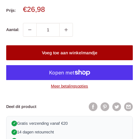
Verkoop
€26,98
Prijs:
prijs
Aantal:
Voeg toe aan winkelmandje
Meer betalingsopties
Deel dit product
Gratis verzending vanaf €20
✓
14 dagen retourrecht
✓