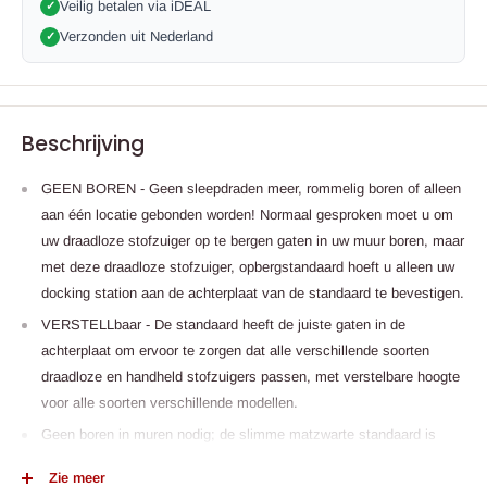
Veilig betalen via iDEAL
✓
Verzonden uit Nederland
✓
Beschrijving
GEEN BOREN - Geen sleepdraden meer, rommelig boren of alleen
aan één locatie gebonden worden! Normaal gesproken moet u om
uw draadloze stofzuiger op te bergen gaten in uw muur boren, maar
met deze draadloze stofzuiger, opbergstandaard hoeft u alleen uw
docking station aan de achterplaat van de standaard te bevestigen.
VERSTELLbaar - De standaard heeft de juiste gaten in de
achterplaat om ervoor te zorgen dat alle verschillende soorten
draadloze en handheld stofzuigers passen, met verstelbare hoogte
voor alle soorten verschillende modellen.
Geen boren in muren nodig; de slimme matzwarte standaard is
ontworpen om vrijstaand te zijn en kan overal in huis worden
Zie meer
geplaatst.