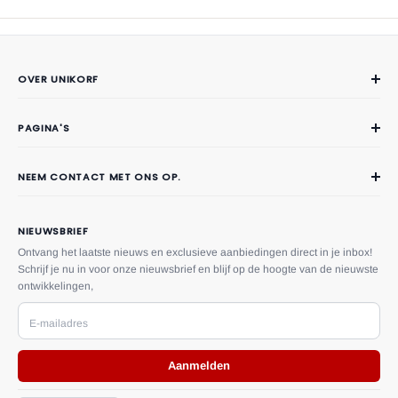
Gemaakt van hoogwaardige en duurzame materialen met een grote
bodemplaatbasis voor een veilige, stabiele en efficiënte
opslagoplossing.
OVER UNIKORF
Eenvoudige montage, gedetailleerde instructies en alle benodigde
Over Unikorf
gereedschappen en schroeven meegeleverd.
PAGINA'S
Contact
Veelgestelde vragen
NEEM CONTACT MET ONS OP.
Privacy
Telefoon:
(06) 51724590
Verzendingsvoorwaarden
Email:
klantenservice@unikorf.nl
NIEUWSBRIEF
Retour- en restitutiebeleid
Adres:
Driestweg 10, 8071 BT
Ontvang het laatste nieuws en exclusieve aanbiedingen direct in je inbox!
Nunspeet, Gelderland, Nederland
Schrijf je nu in voor onze nieuwsbrief en blijf op de hoogte van de nieuwste
Herroepingsrecht
ontwikkelingen,
U kunt ons ook een bericht sturen via het
contact formulier.
Algemene voorwaarden
E-mailadres
Betalings voorwaarden
Aanmelden
Volg Je Bestelling