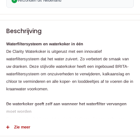
Verzonden uit Nederland
✓
Beschrijving
Waterfiltersysteem en waterkoker in één
De Clarity Waterkoker is uitgerust met een innovatief
waterfiltersysteem dat het water zuivert. Zo verbetert de smaak van
uw dranken. Deze stijlvolle waterkoker heeft een ingebouwd BRITA-
waterfiltersysteem om onzuiverheden te verwijderen, kalkaanslag en
chloor te verminderen en alle koper- en looddeeltjes af te voeren die in
kraanwater voorkomen.
De waterkoker geeft zelf aan wanneer het waterfilter vervangen
moet worden
Bovendien heeft hij een elektronische indicator die aangeeft wanneer
het waterfilter vervangen moet worden, zodat u altijd op tijd bent.
Zie meer
Dankzij zijn inhoud van 1 liter is de Clarity Waterkoker groot genoeg