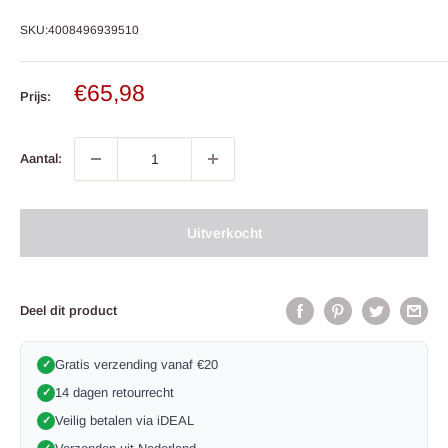
SKU:
4008496939510
Verkoop
€65,98
Prijs:
prijs
Aantal:
Uitverkocht
Deel dit product
Gratis verzending vanaf €20
✓
14 dagen retourrecht
✓
Veilig betalen via iDEAL
✓