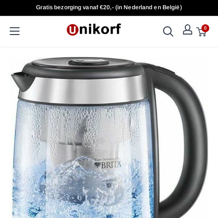
Doorgaan
Gratis bezorging vanaf €20,- (in Nederland en België)
naar
artikel
0
UniKorf.nl