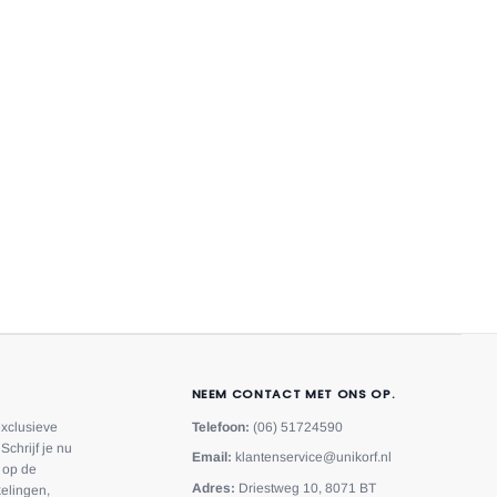
NEEM CONTACT MET ONS OP.
exclusieve
Telefoon:
(06) 51724590
Schrijf je nu
Email:
klantenservice@unikorf.nl
f op de
Adres:
Driestweg 10, 8071 BT
elingen,