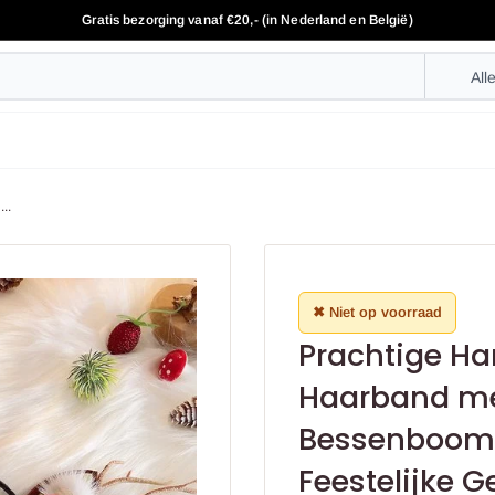
Gratis bezorging vanaf €20,- (in Nederland en België)
All
..
✖ Niet op voorraad
Prachtige H
Haarband me
Bessenboomta
Feestelijke 