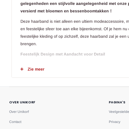
gelegenheden een stijlvolle aangelegenheid met onze 
versierd met bloemen en bessenboomtakken！
Deze haarband is niet alleen een ultiem modeaccessoire, m
en feestelijke sfeer toe aan elke bijeenkomst. Of je hem nu
feestelijke kleding of op zichzelf, deze haarband zal je een
brengen.
Feestelijk Design met Aandacht voor Detail
Ons ontwerp straalt een feestelijke sfeer uit, met prachtig
Zie meer
bloemen die de haarband sieren. Elk detail toont onze pas
unieke begrip van feestelijke sferen. Deze decoraties word
sprankelende juwelen en levendige kleuren, waardoor je g
van elke viering wordt.
OVER UNIKORF
PAGINA'S
Duurzaam voor Herhaald Plezier
Over Unikorf
Veelgesteld
Onze haarband met bloemen en bessenboomtakken is niet a
Contact
Privacy
duurzaam vervaardigd. Dit betekent dat je er keer op keer 