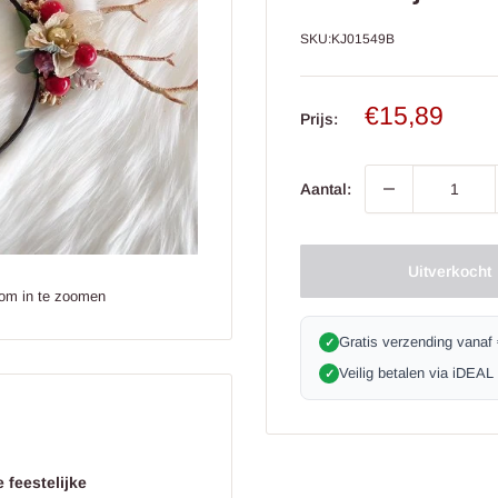
SKU:
KJ01549B
Verkoop
€15,89
Prijs:
prijs
Aantal:
Uitverkocht
 om in te zoomen
Gratis verzending vanaf
✓
Veilig betalen via iDEAL
✓
 feestelijke