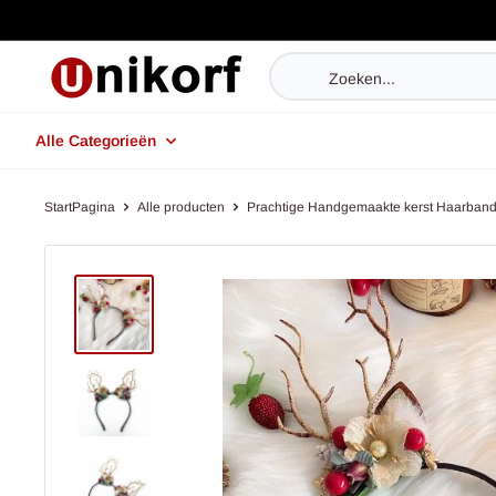
Doorgaan
naar
UniKorf.nl
artikel
Alle Categorieën
StartPagina
Alle producten
Prachtige Handgemaakte kerst Haarband.