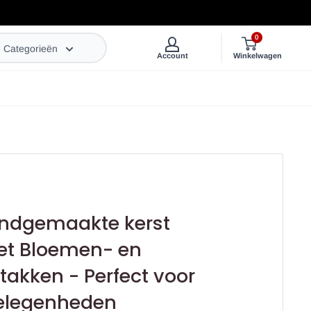
0
e Categorieën
Account
Winkelwagen
andgemaakte kerst
t Bloemen- en
kken - Perfect voor
Gelegenheden