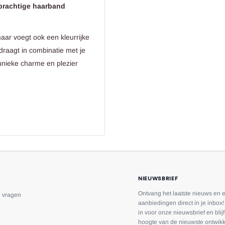
prachtige haarband
aar voegt ook een kleurrijke
 draagt in combinatie met je
 unieke charme en plezier
e decoraties van bessen en
sie voor schoonheid en ons
en verder verfraaid met
egarandeerd het middelpunt
NIEUWSBRIEF
Ontvang het laatste nieuws en 
e vragen
lleen prachtig, maar ook
aanbiedingen direct in je inbox! 
in voor onze nieuwsbrief en blij
van kunt genieten en telkens
hoogte van de nieuwste ontwikk