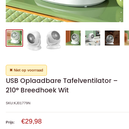
✖ Niet op voorraad
USB Oplaadbare Tafelventilator –
210° Breedhoek Wit
SKU:
KJ01779N
Verkoop
€29,98
Prijs:
prijs