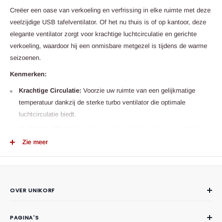
Creëer een oase van verkoeling en verfrissing in elke ruimte met deze
veelzijdige USB tafelventilator. Of het nu thuis is of op kantoor, deze
elegante ventilator zorgt voor krachtige luchtcirculatie en gerichte
verkoeling, waardoor hij een onmisbare metgezel is tijdens de warme
seizoenen.
Kenmerken:
Krachtige Circulatie:
Voorzie uw ruimte van een gelijkmatige
temperatuur dankzij de sterke turbo ventilator die optimale
luchtcirculatie biedt.
Veelzijdige Plaatsing:
Kan zowel op de vloer als op een tafel
worden geplaatst, waardoor hij geschikt is voor verschillende
Zie meer
omgevingen en situaties.
Instelbare Hoek:
Geniet van een breedhoek ventilatie met een
aanpassingsmogelijkheid van 210° naar boven en beneden voor
OVER UNIKORF
gerichte luchtstroom.
Over Unikorf
Duurzame Lithium Batterij:
Voorzien van een grote capaciteit
batterij voor langdurig gebruik zonder constante oplaadbehoefte.
PAGINA'S
Contact