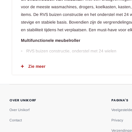
voor de meeste wasmachines, drogers, koelkasten, kasten
items. De RVS buizen constructie en het onderstel met 24 
stevige en stabiele basis. Bovendien zijn de vergrendelingsw
en stabiliteit tijdens het verplaatsen. Een must-have voor el
Multifunctionele meubelroller
RVS buizen constructie, onderstel met 24 wielen
Tot 300 kg draagvermogen
Zie meer
Veelzijdig geschikt: wasmachine, droger, koelkast, kast, 
Vergrendelingswielen voor stabiliteit en veiligheid
Ideaal voor verplaatsing en onderhoud van meubilair
Handig voor schoonmaken en reviseren, ideaal voor dr
OVER UNIKORF
PAGINA'S
koelkast, kast en airconditioner.
Over Unikorf
Veelgesteld
Contact
Privacy
Verzendings