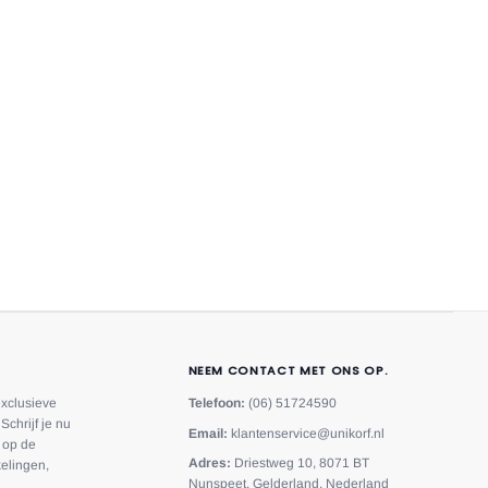
NEEM CONTACT MET ONS OP.
exclusieve
Telefoon:
(06) 51724590
Schrijf je nu
Email:
klantenservice@unikorf.nl
f op de
Adres:
Driestweg 10, 8071 BT
elingen,
Nunspeet, Gelderland, Nederland