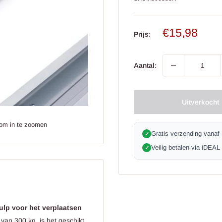
Verkoop
€15,98
Prijs:
prijs
Aantal:
Uitverkocht
 om in te zoomen
Gratis verzending vanaf
✓
Veilig betalen via iDEAL
✓
hulp voor het verplaatsen
an 300 kg, is het geschikt