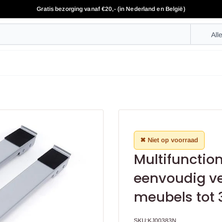
Gratis bezorging vanaf €20,- (in Nederland en België)
All
✖ Niet op voorraad
Multifunction
eenvoudig ve
meubels tot 
SKU:
KJ00383N