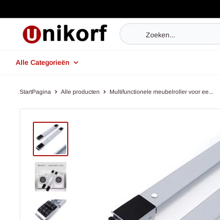
Doorgaan
naar
UniKorf.nl
artikel
Alle Categorieën
StartPagina
Alle producten
Multifunctionele meubelroller voor ee...