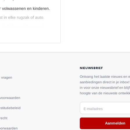
 volwassenen en kinderen.
 in elke rugzak of auto.
 stabiel zwart frame met
eutels of snacks.
ssen, festivals en strand.
NIEUWSBRIEF
Ontvang het laatste nieuws en 
e vragen
toe.
aanbiedingen direct in je inbox! 
in voor onze nieuwsbrief en blij
hoogte van de nieuwste ontwikk
voorwaarden
n extra zitplek in de tuin
stitutiebeleid
l. Bestel nu en ervaar het
E-mailadres
recht
Aanmelden
oorwaarden