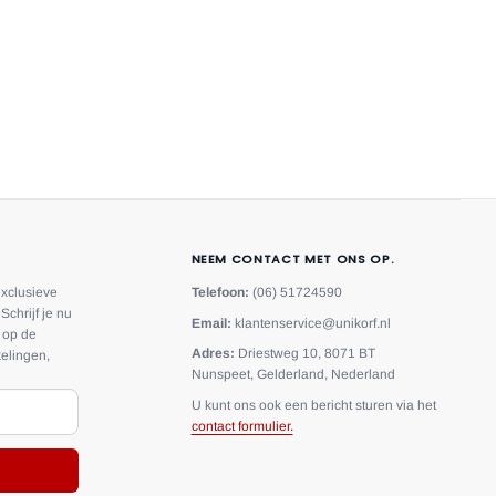
NEEM CONTACT MET ONS OP.
exclusieve
Telefoon:
(06) 51724590
Schrijf je nu
Email:
klantenservice@unikorf.nl
f op de
Adres:
Driestweg 10, 8071 BT
elingen,
Nunspeet, Gelderland, Nederland
U kunt ons ook een bericht sturen via het
contact formulier.