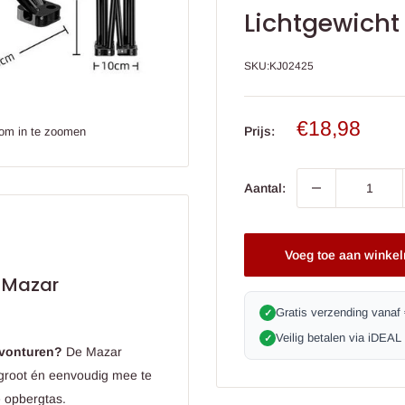
Lichtgewicht
SKU:
KJ02425
Verkoop
€18,98
Prijs:
 om in te zoomen
prijs
Aantal:
Voeg toe aan winke
 Mazar
Gratis verzending vanaf
✓
Veilig betalen via iDEAL
✓
avonturen?
De Mazar
 groot én eenvoudig mee te
 opbergtas.