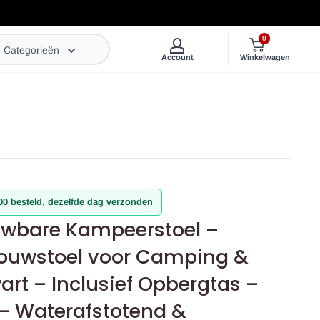
0
e Categorieën
Account
Winkelwagen
0 besteld, dezelfde dag verzonden
wbare Kampeerstoel –
Vouwstoel voor Camping &
art – Inclusief Opbergtas –
– Waterafstotend &