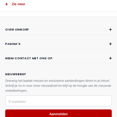
Zie meer
kunnen leunen om de vermoeidheid van een dag los te laten.
Dit badkussen is geschikt voor badkuipen, spa's of jacuzzi's in alle
maten en vormen.
OVER UNIKORF
Over Unikorf
PAGINA'S
Contact
Veelgestelde vragen
NEEM CONTACT MET ONS OP.
Privacy
Telefoon:
(06) 51724590
Verzendingsvoorwaarden
Email:
klantenservice@unikorf.nl
NIEUWSBRIEF
Retour- en restitutiebeleid
Adres:
Driestweg 10, 8071 BT
Ontvang het laatste nieuws en exclusieve aanbiedingen direct in je inbox!
Nunspeet, Gelderland, Nederland
Schrijf je nu in voor onze nieuwsbrief en blijf op de hoogte van de nieuwste
Herroepingsrecht
ontwikkelingen,
U kunt ons ook een bericht sturen via het
contact formulier.
Algemene voorwaarden
E-mailadres
Betalings voorwaarden
Aanmelden
Volg Je Bestelling