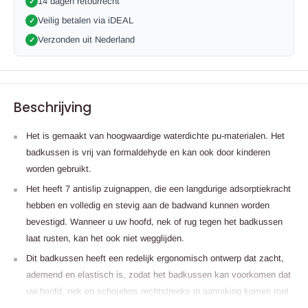
14 dagen retourrecht
✓
Veilig betalen via iDEAL
✓
Verzonden uit Nederland
✓
Beschrijving
Het is gemaakt van hoogwaardige waterdichte pu-materialen. Het
badkussen is vrij van formaldehyde en kan ook door kinderen
worden gebruikt.
Het heeft 7 antislip zuignappen, die een langdurige adsorptiekracht
hebben en volledig en stevig aan de badwand kunnen worden
bevestigd. Wanneer u uw hoofd, nek of rug tegen het badkussen
laat rusten, kan het ook niet wegglijden.
Dit badkussen heeft een redelijk ergonomisch ontwerp dat zacht,
ademend en elastisch is, zodat het badkussen kan voorkomen dat
uw hoofd, nek en schouders rechtstreeks in aanraking komen met
de koude badkuip, waardoor uw hoofd en nek tegen de badkuip