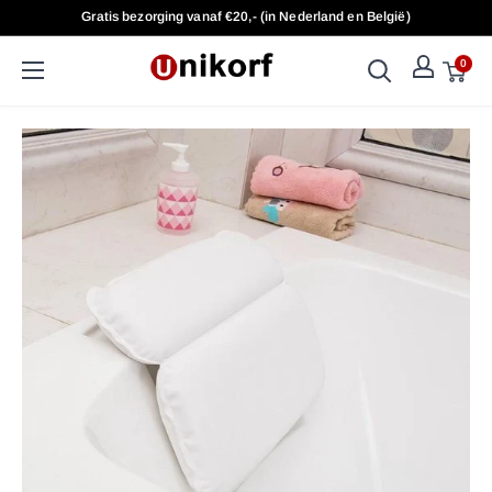
Doorgaan
Gratis bezorging vanaf €20,- (in Nederland en België)
naar
artikel
0
UniKorf.nl