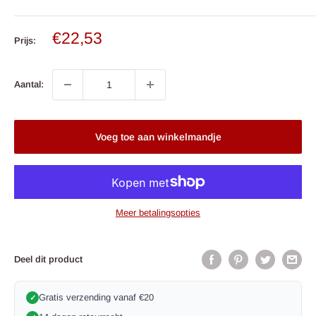
Verkoop
€22,53
Prijs:
prijs
Aantal:
Voeg toe aan winkelmandje
Meer betalingsopties
Deel dit product
Gratis verzending vanaf €20
✓