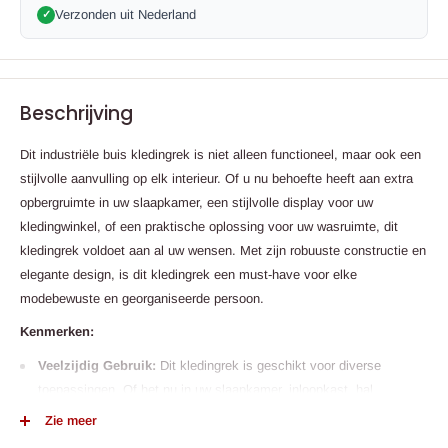
Verzonden uit Nederland
✓
Beschrijving
Dit industriële buis kledingrek is niet alleen functioneel, maar ook een
stijlvolle aanvulling op elk interieur. Of u nu behoefte heeft aan extra
opbergruimte in uw slaapkamer, een stijlvolle display voor uw
kledingwinkel, of een praktische oplossing voor uw wasruimte, dit
kledingrek voldoet aan al uw wensen. Met zijn robuuste constructie en
elegante design, is dit kledingrek een must-have voor elke
modebewuste en georganiseerde persoon.
Kenmerken:
Veelzijdig Gebruik:
Dit kledingrek is geschikt voor diverse
toepassingen. Of het nu in uw slaapkamer, inloopkast, hal,
wasruimte of zelfs in een kledingwinkel is, dit rek biedt een
Zie meer
elegante oplossing voor het ophangen van kleding.