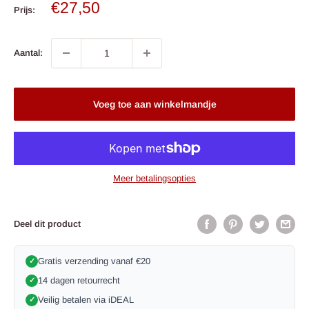
Verkoop
€27,50
Prijs:
prijs
Aantal:
Voeg toe aan winkelmandje
Meer betalingsopties
Deel dit product
Gratis verzending vanaf €20
✓
14 dagen retourrecht
✓
Veilig betalen via iDEAL
✓