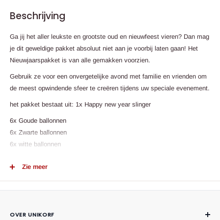
Beschrijving
Ga jij het aller leukste en grootste oud en nieuwfeest vieren? Dan mag
je dit geweldige pakket absoluut niet aan je voorbij laten gaan! Het
Nieuwjaarspakket is van alle gemakken voorzien.
Gebruik ze voor een onvergetelijke avond met familie en vrienden om
de meest opwindende sfeer te creëren tijdens uw speciale evenement.
het pakket bestaat uit: 1x Happy new year slinger
6x Goude ballonnen
6x Zwarte ballonnen
6x witte ballonnen
1x taart prikker
Zie meer
12x cake-topper decoraties
7x hanger decoraties
6x brillen
OVER UNIKORF