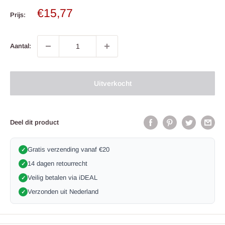
Verkoop
€15,77
Prijs:
prijs
Aantal:
Uitverkocht
Deel dit product
Gratis verzending vanaf €20
✓
14 dagen retourrecht
✓
Veilig betalen via iDEAL
✓
Verzonden uit Nederland
✓