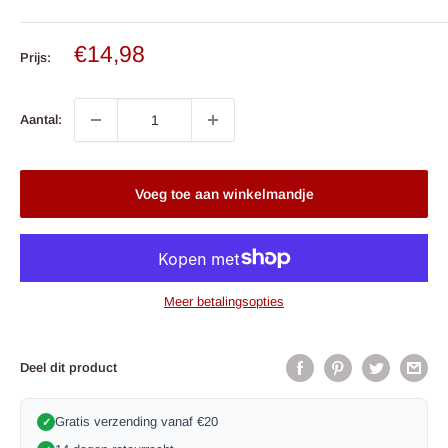
Verkoop
€14,98
Prijs:
prijs
Aantal:
Voeg toe aan winkelmandje
Meer betalingsopties
Deel dit product
Gratis verzending vanaf €20
✓