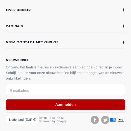
OVER UNIKORF
Over Unikorf
PAGINA'S
Contact
Veelgestelde vragen
NEEM CONTACT MET ONS OP.
Privacy
Telefoon:
(06) 51724590
Verzendingsvoorwaarden
Email:
klantenservice@unikorf.nl
NIEUWSBRIEF
Retour- en restitutiebeleid
Adres:
Driestweg 10, 8071 BT
Ontvang het laatste nieuws en exclusieve aanbiedingen direct in je inbox!
Nunspeet, Gelderland, Nederland
Schrijf je nu in voor onze nieuwsbrief en blijf op de hoogte van de nieuwste
Herroepingsrecht
ontwikkelingen,
U kunt ons ook een bericht sturen via het
contact formulier.
Algemene voorwaarden
E-mailadres
Betalings voorwaarden
Aanmelden
Volg Je Bestelling
Land/Regio
© 2026 UniKorf.nl
Nederland (EUR €)
Powered by Shopify