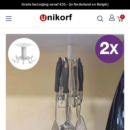
Doorgaan
Gratis bezorging vanaf €20,- (in Nederland en België)
naar
artikel
0
UniKorf.nl